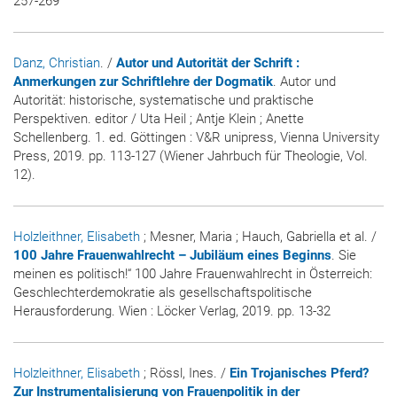
257-269
Danz, Christian
. /
Autor und Autorität der Schrift :
Anmerkungen zur Schriftlehre der Dogmatik
. Autor und
Autorität: historische, systematische und praktische
Perspektiven. editor / Uta Heil ; Antje Klein ; Anette
Schellenberg. 1. ed. Göttingen : V&R unipress, Vienna University
Press, 2019. pp. 113-127 (Wiener Jahrbuch für Theologie, Vol.
12).
Holzleithner, Elisabeth
; Mesner, Maria ; Hauch, Gabriella et al. /
100 Jahre Frauenwahlrecht – Jubiläum eines Beginns
. Sie
meinen es politisch!“ 100 Jahre Frauenwahlrecht in Österreich:
Geschlechterdemokratie als gesellschaftspolitische
Herausforderung. Wien : Löcker Verlag, 2019. pp. 13-32
Holzleithner, Elisabeth
; Rössl, Ines. /
Ein Trojanisches Pferd?
Zur Instrumentalisierung von Frauenpolitik in der