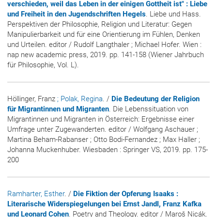
verschieden, weil das Leben in der einigen Gottheit ist" : Liebe
und Freiheit in den Jugendschriften Hegels
. Liebe und Hass.
Perspektiven der Philosophie, Religion und Literatur: Gegen
Manipulierbarkeit und für eine Orientierung im Fühlen, Denken
und Urteilen. editor / Rudolf Langthaler ; Michael Hofer. Wien :
nap new academic press, 2019. pp. 141-158 (Wiener Jahrbuch
für Philosophie, Vol. L).
Höllinger, Franz
; Polak, Regina
. /
Die Bedeutung der Religion
für Migrantinnen und Migranten
. Die Lebenssituation von
Migrantinnen und Migranten in Österreich: Ergebnisse einer
Umfrage unter Zugewanderten. editor / Wolfgang Aschauer ;
Martina Beham-Rabanser ; Otto Bodi-Fernandez ; Max Haller ;
Johanna Muckenhuber. Wiesbaden : Springer VS, 2019. pp. 175-
200
Ramharter, Esther
. /
Die Fiktion der Opferung Isaaks :
Literarische Widerspiegelungen bei Ernst Jandl, Franz Kafka
und Leonard Cohen
. Poetry and Theology. editor / Maroš Nicák.