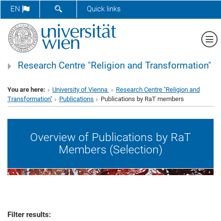
SHOW SEARCH FORM
EN
Quick links
Sh
Research Centre "Religion and Transformation"
You are here:
University of Vienna
Research Centre "Religion and
Transformation"
Publications
Publications by RaT members
Overview of Publications by RaT
Members (Selection)
Filter results: