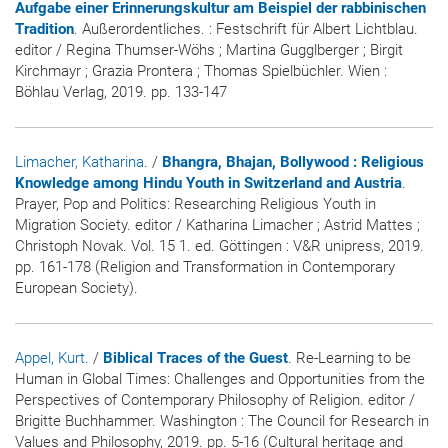
Aufgabe einer Erinnerungskultur am Beispiel der rabbinischen
Tradition
. Außerordentliches. : Festschrift für Albert Lichtblau.
editor / Regina Thumser-Wöhs ; Martina Gugglberger ; Birgit
Kirchmayr ; Grazia Prontera ; Thomas Spielbüchler. Wien :
Böhlau Verlag, 2019. pp. 133-147
Limacher, Katharina
. /
Bhangra, Bhajan, Bollywood : Religious
Knowledge among Hindu Youth in Switzerland and Austria
.
Prayer, Pop and Politics: Researching Religious Youth in
Migration Society. editor / Katharina Limacher ; Astrid Mattes ;
Christoph Novak. Vol. 15 1. ed. Göttingen : V&R unipress, 2019.
pp. 161-178 (Religion and Transformation in Contemporary
European Society).
Appel, Kurt
. /
Biblical Traces of the Guest
. Re-Learning to be
Human in Global Times: Challenges and Opportunities from the
Perspectives of Contemporary Philosophy of Religion. editor /
Brigitte Buchhammer. Washington : The Council for Research in
Values and Philosophy, 2019. pp. 5-16 (Cultural heritage and