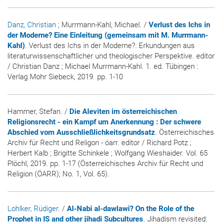
Danz, Christian
; Murrmann-Kahl, Michael. /
Verlust des Ichs in
der Moderne? Eine Einleitung (gemeinsam mit M. Murrmann-
Kahl)
. Verlust des Ichs in der Moderne?: Erkundungen aus
literaturwissenschaftlicher und theologischer Perspektive. editor
/ Christian Danz ; Michael Murrmann-Kahl. 1. ed. Tübingen :
Verlag Mohr Siebeck, 2019. pp. 1-10
Hammer, Stefan. /
Die Aleviten im österreichischen
Religionsrecht - ein Kampf um Anerkennung : Der schwere
Abschied vom Ausschließlichkeitsgrundsatz
. Österreichisches
Archiv für Recht und Religon - öarr. editor / Richard Potz ;
Herbert Kalb ; Brigitte Schinkele ; Wolfgang Wieshaider. Vol. 65
Plöchl, 2019. pp. 1-17 (Österreichisches Archiv für Recht und
Religion (ÖARR); No. 1, Vol. 65).
Lohlker, Rüdiger
. /
Al-Nabi al-dawlawi? On the Role of the
Prophet in IS and other jihadi Subcultures
. Jihadism revisited: