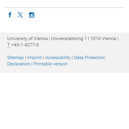
Icon facebook
Icon twitter
Icon instagram
University of Vienna | Universitätsring 1 | 1010 Vienna |
T
+43-1-4277-0
Sitemap
|
Imprint
|
Accessibility
|
Data Protection
Declaration
|
Printable version