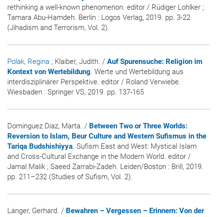
rethinking a well-known phenomenon. editor / Rüdiger Lohlker ;
Tamara Abu-Hamdeh. Berlin : Logos Verlag, 2019. pp. 3-22
(Jihadism and Terrorism, Vol. 2).
Polak, Regina
; Klaiber, Judith. /
Auf Spurensuche: Religion im
Kontext von Wertebildung
. Werte und Wertebildung aus
interdisziplinärer Perspektive. editor / Roland Verwiebe.
Wiesbaden : Springer VS, 2019. pp. 137-165
Dominguez Diaz, Marta. /
Between Two or Three Worlds:
Reversion to Islam, Beur Culture and Western Sufismus in the
Tariqa Budshishiyya
. Sufism East and West: Mystical Islam
and Cross-Cultural Exchange in the Modern World. editor /
Jamal Malik ; Saeed Zarrabi-Zadeh. Leiden/Boston : Brill, 2019.
pp. 211–232 (Studies of Sufism, Vol. 2).
Langer, Gerhard. /
Bewahren – Vergessen – Erinnern: Von der