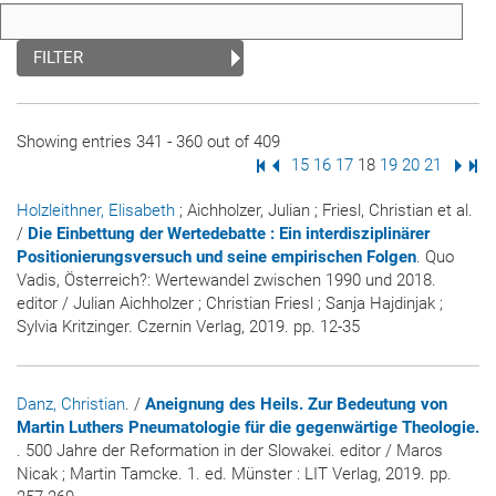
FILTER
Showing entries 341 - 360 out of 409
First Page
Previous Page
Page
15
Page
16
Page
17
Page
18
Page
19
Page
20
Page
21
Next
Las
Holzleithner, Elisabeth
; Aichholzer, Julian ; Friesl, Christian et al.
/
Die Einbettung der Wertedebatte : Ein interdisziplinärer
Positionierungsversuch und seine empirischen Folgen
. Quo
Vadis, Österreich?: Wertewandel zwischen 1990 und 2018.
editor / Julian Aichholzer ; Christian Friesl ; Sanja Hajdinjak ;
Sylvia Kritzinger. Czernin Verlag, 2019. pp. 12-35
Danz, Christian
. /
Aneignung des Heils. Zur Bedeutung von
Martin Luthers Pneumatologie für die gegenwärtige Theologie.
. 500 Jahre der Reformation in der Slowakei. editor / Maros
Nicak ; Martin Tamcke. 1. ed. Münster : LIT Verlag, 2019. pp.