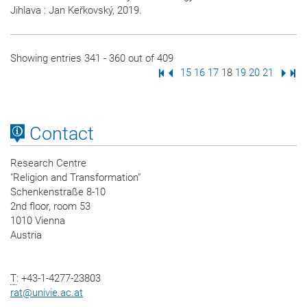
Jihlava : Jan Keřkovský, 2019.
Showing entries 341 - 360 out of 409
First Page
Previous Page
Page
15
Page
16
Page
17
Page
18
Page
19
Page
20
Page
21
Next
Las
Contact
Research Centre
"Religion and Transformation"
Schenkenstraße 8-10
2nd floor, room 53
1010 Vienna
Austria
T
: +43-1-4277-23803
rat
@
univie.ac.at