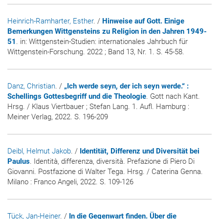
Heinrich-Ramharter, Esther
. /
Hinweise auf Gott. Einige
Bemerkungen Wittgensteins zu Religion in den Jahren 1949-
51
. in:
Wittgenstein-Studien: internationales Jahrbuch für
Wittgenstein-Forschung
. 2022 ; Band 13, Nr. 1. S. 45-58.
Danz, Christian
. /
„Ich werde seyn, der ich seyn werde.“ :
Schellings Gottesbegriff und die Theologie
. Gott nach Kant.
Hrsg. / Klaus Viertbauer ; Stefan Lang. 1. Aufl. Hamburg :
Meiner Verlag, 2022. S. 196-209
Deibl, Helmut Jakob
. /
Identität, Differenz und Diversität bei
Paulus
. Identità, differenza, diversità. Prefazione di Piero Di
Giovanni. Postfazione di Walter Tega. Hrsg. / Caterina Genna.
Milano : Franco Angeli, 2022. S. 109-126
Tück, Jan-Heiner
. /
In die Gegenwart finden. Über die