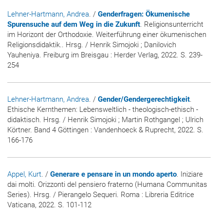
Lehner-Hartmann, Andrea
. /
Genderfragen: Ökumenische
Spurensuche auf dem Weg in die Zukunft
. Religionsunterricht
im Horizont der Orthodoxie. Weiterführung einer ökumenischen
Religionsdidaktik.. Hrsg. / Henrik Simojoki ; Danilovich
Yauheniya. Freiburg im Breisgau : Herder Verlag, 2022. S. 239-
254
Lehner-Hartmann, Andrea
. /
Gender/Gendergerechtigkeit
.
Ethische Kernthemen: Lebensweltlich - theologisch-ethisch -
didaktisch. Hrsg. / Henrik Simojoki ; Martin Rothgangel ; Ulrich
Körtner. Band 4 Göttingen : Vandenhoeck & Ruprecht, 2022. S.
166-176
Appel, Kurt
. /
Generare e pensare in un mondo aperto
. Iniziare
dai molti. Orizzonti del pensiero fraterno (Humana Communitas
Series). Hrsg. / Pierangelo Sequeri. Roma : Libreria Editrice
Vaticana, 2022. S. 101-112