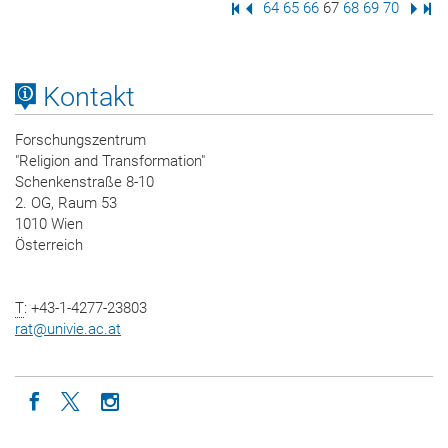
Erste Seite
Vorige Seite
Seite
64
Seite
65
Seite
66
Seite
67
Seite
68
Seite
69
Seite
70
Nächs
Letz
Kontakt
Forschungszentrum
"Religion and Transformation"
Schenkenstraße 8-10
2. OG, Raum 53
1010 Wien
Österreich
T
: +43-1-4277-23803
rat
@
univie.ac.at
Icon facebook
Icon twitter
Icon instagram