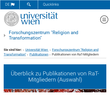
SUCHFORMULAR ÖFFNEN
DE
Quicklinks
Me
Forschungszentrum "Religion and
Transformation"
Sie sind hier:
Universität Wien
Forschungszentrum "Religion and
Transformation"
Publikationen
Publikationen von RaT-Mitgliedern
Überblick zu Publikationen von RaT-
Mitgliedern (Auswahl)