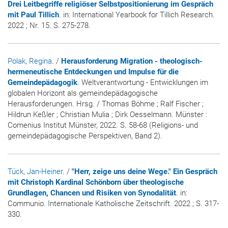
Drei Leitbegriffe religiöser Selbstpositionierung im Gespräch
mit Paul Tillich
. in:
International Yearbook for Tillich Research
.
2022 ; Nr. 15. S. 275-278.
Polak, Regina
. /
Herausforderung Migration - theologisch-
hermeneutische Entdeckungen und Impulse für die
Gemeindepädagogik
. Weltverantwortung - Entwicklungen im
globalen Horizont als gemeindepädagogische
Herausforderungen. Hrsg. / Thomas Böhme ; Ralf Fischer ;
Hildrun Keßler ; Christian Mulia ; Dirk Oesselmann. Münster :
Comenius Institut Münster, 2022. S. 58-68 (Religions- und
gemeindepädagogische Perspektiven, Band 2).
Tück, Jan-Heiner
. /
"Herr, zeige uns deine Wege." Ein Gespräch
mit Christoph Kardinal Schönborn über theologische
Grundlagen, Chancen und Risiken von Synodalität
. in:
Communio. Internationale Katholische Zeitschrift
. 2022 ; S. 317-
330.