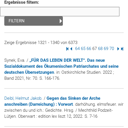
Ergebnisse filtern:
FILTERN
Zeige Ergebnisse 1321 - 1340 von 6373
Erste Seite
Vorige Seite
Seite
64
Seite
65
Seite
66
Seite
67
Seite
68
Seite
69
Seite
70
Nächs
Letz
Synek, Eva. /
„FÜR DAS LEBEN DER WELT“. Das neue
Sozialdokument des Ökumenischen Patriarchates und seine
deutschen Übersetzungen
. in:
Ostkirchliche Studien
. 2022 ;
Band 2021, Nr. 70. S. 166-176.
Deibl, Helmut Jakob
. /
Gegen das Sinken der Arche
anschreiben (Darreichung) : Vorwort
. darhöhung. elmsfeuer. wir
zwischen du und ich.: Gedichte. Hrsg. / Mechthild Podzeit-
Lütjen. Oberwart : edition lex liszt 12, 2022. S. 7-16