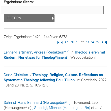
Ergebnisse filtern:
FILTERN
Zeige Ergebnisse 1421 - 1440 von 6373
Erste Seite
Vorige Seite
Seite
69
Seite
70
Seite
71
Seite
72
Seite
73
Seite
74
Seite
75
Nächs
Letz
Lehner-Hartmann, Andrea (Redakteur*in)
. /
Theologisieren mit
Kindern. Nur etwas für Theolog*innen?
. [Webpublikation].
Danz, Christian
. /
Theology, Religion, Culture. Reflections on
Systematic Theology following Paul Tillich
. in:
Correlatio
. 2022
; Band 20, Nr. 2. S. 103-121.
Schmid, Hans Bernhard (Herausgeber*in)
; Townsend, Leo
(Herausgeber*in)
; Staudigl, Michael (Herausgeber*in)
et al. /