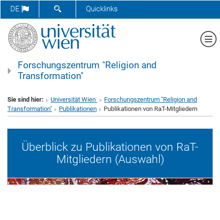
SUCHFORMULAR ÖFFNEN
DE
Quicklinks
Me
Forschungszentrum "Religion and
Transformation"
Sie sind hier:
Universität Wien
Forschungszentrum "Religion and
Transformation"
Publikationen
Publikationen von RaT-Mitgliedern
Überblick zu Publikationen von RaT-
Mitgliedern (Auswahl)