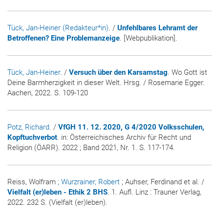
Tück, Jan-Heiner (Redakteur*in)
. /
Unfehlbares Lehramt der
Betroffenen? Eine Problemanzeige
. [Webpublikation].
Tück, Jan-Heiner
. /
Versuch über den Karsamstag
. Wo Gott ist
Deine Barmherzigkeit in dieser Welt. Hrsg. / Rosemarie Egger.
Aachen, 2022. S. 109-120
Potz, Richard
. /
VfGH 11. 12. 2020, G 4/2020 Volksschulen,
Kopftuchverbot
. in:
Österreichisches Archiv für Recht und
Religion (ÖARR)
. 2022 ; Band 2021, Nr. 1. S. 117-174.
Reiss, Wolfram
; Wurzrainer, Robert
; Auhser, Ferdinand et al. /
Vielfalt (er)leben - Ethik 2 BHS
. 1. Aufl. Linz : Trauner Verlag,
2022. 232 S. (Vielfalt (er)leben).