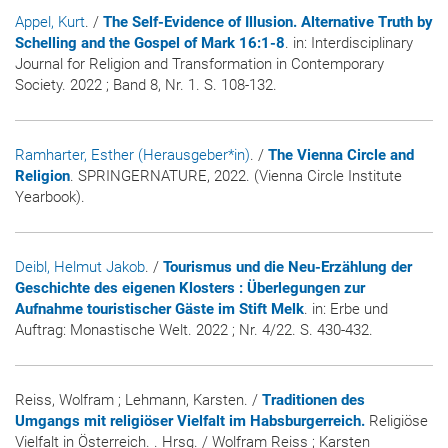
Appel, Kurt
. /
The Self-Evidence of Illusion. Alternative Truth by
Schelling and the Gospel of Mark 16:1-8
. in:
Interdisciplinary
Journal for Religion and Transformation in Contemporary
Society
. 2022 ; Band 8, Nr. 1. S. 108-132.
Ramharter, Esther (Herausgeber*in)
. /
The Vienna Circle and
Religion
. SPRINGERNATURE, 2022. (Vienna Circle Institute
Yearbook).
Deibl, Helmut Jakob
. /
Tourismus und die Neu-Erzählung der
Geschichte des eigenen Klosters : Überlegungen zur
Aufnahme touristischer Gäste im Stift Melk
. in:
Erbe und
Auftrag: Monastische Welt
. 2022 ; Nr. 4/22. S. 430-432.
Reiss, Wolfram ; Lehmann, Karsten. /
Traditionen des
Umgangs mit religiöser Vielfalt im Habsburgerreich.
Religiöse
Vielfalt in Österreich. . Hrsg. / Wolfram Reiss ; Karsten