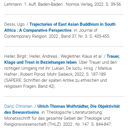
Lehmann. 1. Aufl. Baden-Baden : Nomos Verlag, 2022. S. 39-56
Dessi, Ugo. /
Trajectories of East Asian Buddhism in South
Africa : A Comparative Perspective
. in:
Journal of
Contemporary Religion
. 2022 ; Band 37, Nr. 3. S. 435-455.
Heller, Birgit ; Heller, Andreas ; Wegleitner, Klaus et al. /
Trauer,
Klage und Trost in Beziehungen leben
. Über Trauer und den
richtigen Umgang mit ihr: Lukian, De luctu. Hrsg. / Markus
Hafner ; Robert Porod. Mohr Siebeck, 2022. S. 187-189
(SAPERE: Schriften der späten Antike zu ethischen und
religiösen Fragen, Band 42).
Danz, Christian
. /
Ulrich Thomas Wolfstädter, Die Objektivität
des Bewusstseins
. in:
Theologische Literaturzeitung:
Monatsschrift für das gesamte Gebiet der Theologie und
Religionswissenschaft (THLZ)
. 2022 ; Nr. 147. S. 844-847.