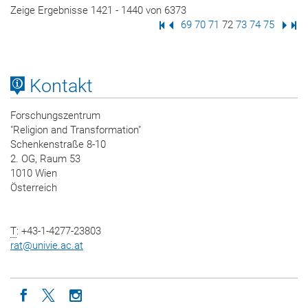
Zeige Ergebnisse 1421 - 1440 von 6373
Erste Seite
Vorige Seite
Seite
69
Seite
70
Seite
71
Seite
72
Seite
73
Seite
74
Seite
75
Nächs
Letz
Kontakt
Forschungszentrum
"Religion and Transformation"
Schenkenstraße 8-10
2. OG, Raum 53
1010 Wien
Österreich
T
: +43-1-4277-23803
rat
@
univie.ac.at
Icon facebook
Icon twitter
Icon instagram