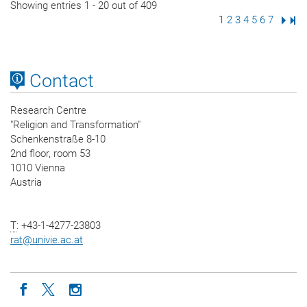
Showing entries 1 - 20 out of 409
Page
1
Page
2
Page
3
Page
4
Page
5
Page
6
Page
7
Next
Las
Contact
Research Centre
"Religion and Transformation"
Schenkenstraße 8-10
2nd floor, room 53
1010 Vienna
Austria
T
: +43-1-4277-23803
rat
@
univie.ac.at
Icon facebook
Icon twitter
Icon instagram