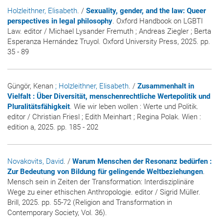
Holzleithner, Elisabeth
. /
Sexuality, gender, and the law: Queer
perspectives in legal philosophy
. Oxford Handbook on LGBTI
Law. editor / Michael Lysander Fremuth ; Andreas Ziegler ; Berta
Esperanza Hernández Truyol. Oxford University Press, 2025. pp.
35 - 89
Güngör, Kenan
; Holzleithner, Elisabeth
. /
Zusammenhalt in
Vielfalt : Über Diversität, menschenrechtliche Wertepolitik und
Pluralitätsfähigkeit
. Wie wir leben wollen : Werte und Politik.
editor / Christian Friesl ; Edith Meinhart ; Regina Polak. Wien :
edition a, 2025. pp. 185 - 202
Novakovits, David
. /
Warum Menschen der Resonanz bedürfen :
Zur Bedeutung von Bildung für gelingende Weltbeziehungen
.
Mensch sein in Zeiten der Transformation: Interdisziplinäre
Wege zu einer ethischen Anthropologie. editor / Sigrid Müller.
Brill, 2025. pp. 55-72 (Religion and Transformation in
Contemporary Society, Vol. 36).