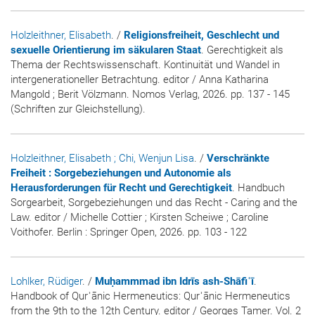
Holzleithner, Elisabeth
. /
Religionsfreiheit, Geschlecht und
sexuelle Orientierung im säkularen Staat
. Gerechtigkeit als
Thema der Rechtswissenschaft. Kontinuität und Wandel in
intergenerationeller Betrachtung. editor / Anna Katharina
Mangold ; Berit Völzmann. Nomos Verlag, 2026. pp. 137 - 145
(Schriften zur Gleichstellung).
Holzleithner, Elisabeth
; Chi, Wenjun Lisa
. /
Verschränkte
Freiheit : Sorgebeziehungen und Autonomie als
Herausforderungen für Recht und Gerechtigkeit
. Handbuch
Sorgearbeit, Sorgebeziehungen und das Recht - Caring and the
Law. editor / Michelle Cottier ; Kirsten Scheiwe ; Caroline
Voithofer. Berlin : Springer Open, 2026. pp. 103 - 122
Lohlker, Rüdiger
. /
Muḥammmad ibn Idrīs ash-Shāfiʿī
.
Handbook of Qurʾānic Hermeneutics: Qurʾānic Hermeneutics
from the 9th to the 12th Century. editor / Georges Tamer. Vol. 2