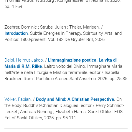
Thomas Pittrof. Würzburg : Königshausen & Neumann, 2026.
pp. 41-59
Zoehrer, Dominic ; Strube, Julian ; Thaler, Marleen. /
Introduction
. Subtle Energies in Therapy, Spirituality, Arts, and
Politics: 1800-present. Vol. 182 De Gryuter Brill, 2026.
Deibl, Helmut Jakob
. /
L'immaginazione poetica. La vita di
Maria di R.M. Rilke
. L'altro volto del Divino. Immaginare Maria
nell'Arte e nella Liturgia e Mistica femminile. editor / Isabella
Bruckner. Rom : Pontificio Ateneo Sant'Anselmo, 2026. pp. 25-35
Völker, Fabian
. /
Body and Mind: A Christian Perspective
. On
the Body: Buddhist-Christian Dialogues. editor / Perry Schmidt-
Leukel ; Andreas Nehring ; Elizabeth Harris. Sankt Ottilie : EOS -
Ed. of Sankt Ottilien, 2025. pp. 95-111