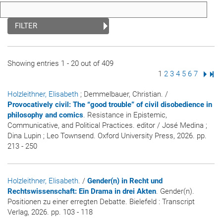
FILTER
Showing entries 1 - 20 out of 409
Page
1
Page
2
Page
3
Page
4
Page
5
Page
6
Page
7
Next
Las
Holzleithner, Elisabeth
; Demmelbauer, Christian. /
Provocatively civil: The “good trouble” of civil disobedience in
philosophy and comics
. Resistance in Epistemic,
Communicative, and Political Practices. editor / José Medina ;
Dina Lupin ; Leo Townsend. Oxford University Press, 2026. pp.
213 - 250
Holzleithner, Elisabeth
. /
Gender(n) in Recht und
Rechtswissenschaft: Ein Drama in drei Akten
. Gender(n).
Positionen zu einer erregten Debatte. Bielefeld : Transcript
Verlag, 2026. pp. 103 - 118