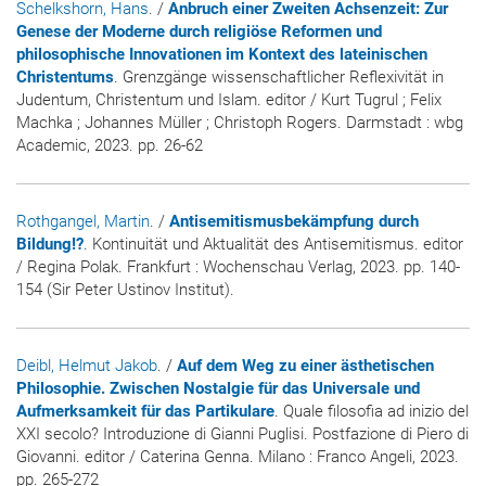
Schelkshorn, Hans
. /
Anbruch einer Zweiten Achsenzeit: Zur
Genese der Moderne durch religiöse Reformen und
philosophische Innovationen im Kontext des lateinischen
Christentums
. Grenzgänge wissenschaftlicher Reflexivität in
Judentum, Christentum und Islam. editor / Kurt Tugrul ; Felix
Machka ; Johannes Müller ; Christoph Rogers. Darmstadt : wbg
Academic, 2023. pp. 26-62
Rothgangel, Martin
. /
Antisemitismusbekämpfung durch
Bildung!?
. Kontinuität und Aktualität des Antisemitismus. editor
/ Regina Polak. Frankfurt : Wochenschau Verlag, 2023. pp. 140-
154 (Sir Peter Ustinov Institut).
Deibl, Helmut Jakob
. /
Auf dem Weg zu einer ästhetischen
Philosophie. Zwischen Nostalgie für das Universale und
Aufmerksamkeit für das Partikulare
. Quale filosofia ad inizio del
XXI secolo? Introduzione di Gianni Puglisi. Postfazione di Piero di
Giovanni. editor / Caterina Genna. Milano : Franco Angeli, 2023.
pp. 265-272