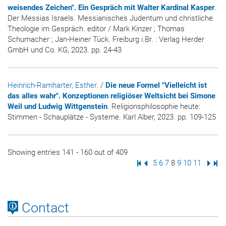
weisendes Zeichen". Ein Gespräch mit Walter Kardinal Kasper
.
Der Messias Israels. Messianisches Judentum und christliche
Theologie im Gespräch. editor / Mark Kinzer ; Thomas
Schumacher ; Jan-Heiner Tück. Freiburg i.Br. : Verlag Herder
GmbH und Co. KG, 2023. pp. 24-43
Heinrich-Ramharter, Esther
. /
Die neue Formel "Vielleicht ist
das alles wahr". Konzeptionen religiöser Weltsicht bei Simone
Weil und Ludwig Wittgenstein
. Religionsphilosophie heute:
Stimmen - Schauplätze - Systeme. Karl Alber, 2023. pp. 109-125
Showing entries 141 - 160 out of 409
First Page
Previous Page
Page
5
Page
6
Page
7
Page
8
Page
9
Page
10
Page
11
Next
Las
Contact