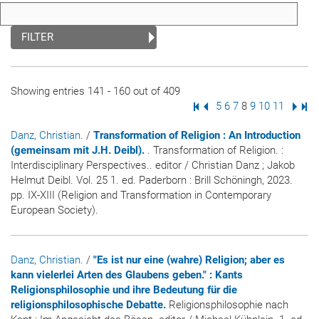
FILTER
Showing entries 141 - 160 out of 409
First Page
Previous Page
Page
5
Page
6
Page
7
Page
8
Page
9
Page
10
Page
11
Next
Las
Danz, Christian
. /
Transformation of Religion : An Introduction
(gemeinsam mit J.H. Deibl).
. Transformation of Religion. :
Interdisciplinary Perspectives.. editor / Christian Danz ; Jakob
Helmut Deibl. Vol. 25 1. ed. Paderborn : Brill Schöningh, 2023.
pp. IX-XIII (Religion and Transformation in Contemporary
European Society).
Danz, Christian
. /
"Es ist nur eine (wahre) Religion; aber es
kann vielerlei Arten des Glaubens geben." : Kants
Religionsphilosophie und ihre Bedeutung für die
religionsphilosophische Debatte.
Religionsphilosophie nach