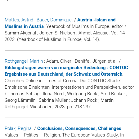
Mattes, Astrid
; Bauer, Dominique
. /
Austria -Islam and
Muslims in Austria
. Yearbook of Muslims in Europe. editor /
Samim Akgönül ; Jorgen S. Nielsen ; Ahmet Alibasic. Vol. 14
2023. (Yearbook of Muslims in Europe, Vol. 14).
Rothgangel, Martin
; Adam, Oliver ; Deniffel, Jürgen et al. /
Bildungsfragen waren von marginaler Bedeutung : CONTOC-
Ergebnisse aus Deutschland, der Schweiz und Österreich
.
Churches Online in Times of Corona: Die CONTOC-Studie:
Empirische Einsichten, Interpretationen und Perspektiven. editor
/ Thomas Schlag ; Ilona Nord ; Wolfgang Beck ; Arnd Bünker ;
Georg Lämmlin ; Sabrina Müller ; Johann Pock ; Martin
Rothgangel. Wiesbaden, 2023. pp. 213-237
Polak, Regina
. /
Conclusions, Consequences, Challenges
.
Values – Politics – Religion: The European Values Study: In-