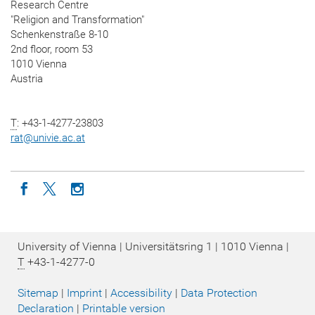
Research Centre
"Religion and Transformation"
Schenkenstraße 8-10
2nd floor, room 53
1010 Vienna
Austria
T
: +43-1-4277-23803
rat
@
univie.ac.at
Icon facebook
Icon twitter
Icon instagram
University of Vienna | Universitätsring 1 | 1010 Vienna |
T
+43-1-4277-0
Sitemap
|
Imprint
|
Accessibility
|
Data Protection
Declaration
|
Printable version