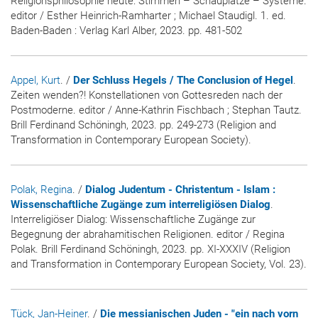
Religionsphilosophie heute: Stimmen – Schauplätze – Systeme.
editor / Esther Heinrich-Ramharter ; Michael Staudigl. 1. ed.
Baden-Baden : Verlag Karl Alber, 2023. pp. 481-502
Appel, Kurt
. /
Der Schluss Hegels / The Conclusion of Hegel
.
Zeiten wenden?! Konstellationen von Gottesreden nach der
Postmoderne. editor / Anne-Kathrin Fischbach ; Stephan Tautz.
Brill Ferdinand Schöningh, 2023. pp. 249-273 (Religion and
Transformation in Contemporary European Society).
Polak, Regina
. /
Dialog Judentum - Christentum - Islam :
Wissenschaftliche Zugänge zum interreligiösen Dialog
.
Interreligiöser Dialog: Wissenschaftliche Zugänge zur
Begegnung der abrahamitischen Religionen. editor / Regina
Polak. Brill Ferdinand Schöningh, 2023. pp. XI-XXXIV (Religion
and Transformation in Contemporary European Society, Vol. 23).
Tück, Jan-Heiner
. /
Die messianischen Juden - "ein nach vorn