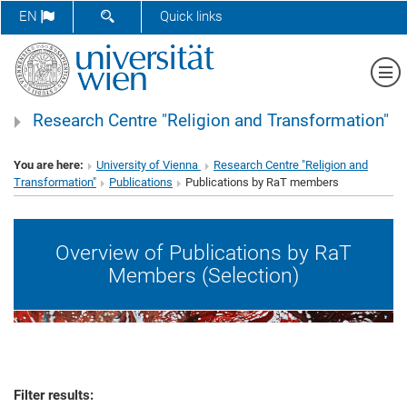
SHOW SEARCH FORM
EN
Quick links
Sh
Research Centre "Religion and Transformation"
You are here:
University of Vienna
Research Centre "Religion and
Transformation"
Publications
Publications by RaT members
Overview of Publications by RaT
Members (Selection)
Filter results: