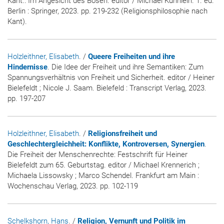
Kant.: Im Angesicht des Bösen. editor / Michael Kühnlein. 1. ed.
Berlin : Springer, 2023. pp. 219-232 (Religionsphilosophie nach
Kant).
Holzleithner, Elisabeth
. /
Queere Freiheiten und ihre
Hindernisse
. Die Idee der Freiheit und ihre Semantiken: Zum
Spannungsverhältnis von Freiheit und Sicherheit. editor / Heiner
Bielefeldt ; Nicole J. Saam. Bielefeld : Transcript Verlag, 2023.
pp. 197-207
Holzleithner, Elisabeth
. /
Religionsfreiheit und
Geschlechtergleichheit: Konflikte, Kontroversen, Synergien
.
Die Freiheit der Menschenrechte: Festschrift für Heiner
Bielefeldt zum 65. Geburtstag. editor / Michael Krennerich ;
Michaela Lissowsky ; Marco Schendel. Frankfurt am Main :
Wochenschau Verlag, 2023. pp. 102-119
Schelkshorn, Hans
. /
Religion, Vernunft und Politik im