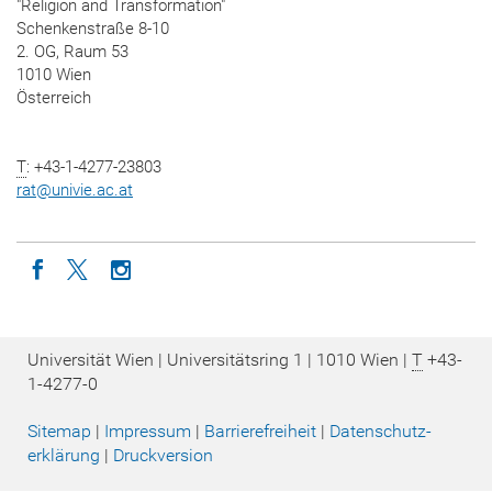
"Religion and Transformation"
Schenkenstraße 8-10
2. OG, Raum 53
1010 Wien
Österreich
T
: +43-1-4277-23803
rat
@
univie.ac.at
Icon facebook
Icon twitter
Icon instagram
Universität Wien | Universitätsring 1 | 1010 Wien |
T
+43-
1-4277-0
Sitemap
|
Impressum
|
Barrierefreiheit
|
Datenschutz­
erklärung
|
Druckversion