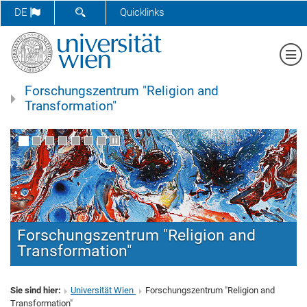
SUCHFORMULAR ÖFFNEN
DE
Quicklinks
Me
Forschungszentrum "Religion and
Transformation"
Forschungszentrum "Religion and
Neue Publikation: RaT-Reihe Band
Transformation"
42:From Trust to Hope. How YHWH
Draws Near in Times of Trauma von
Lisa Achataler
Sie sind hier:
Universität Wien
Forschungszentrum "Religion and
Transformation"