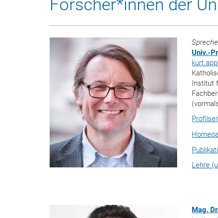
Forscher*innen der Un
Spreche
Univ.-P
kurt.app
Katholis
Institut
Fachber
(vormals
Profilse
Homep
Publikat
Lehre (u
Mag. Dr