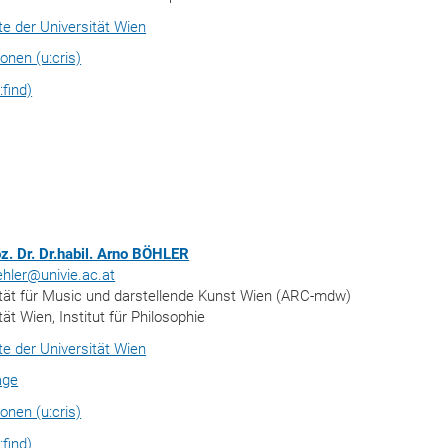
ite der Universität Wien
ionen (u:cris)
:find)
oz. Dr. Dr.habil. Arno BÖHLER
ehler@univie.ac.at
ität für Music und darstellende Kunst Wien (ARC-mdw)
tät Wien, Institut für Philosophie
ite der Universität Wien
age
ionen (u:cris)
:find)