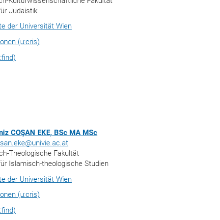
ch-Kulturwissenschaftliche Fakultät
für Judaistik
ite der Universität Wien
ionen (u:cris)
:find)
eniz COŞAN EKE, BSc MA MSc
osan.eke@univie.ac.at
sch-Theologische Fakultät
 für Islamisch-theologische Studien
ite der Universität Wien
ionen (u:cris)
:find)