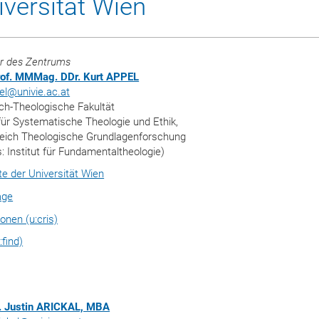
iversität Wien
r des Zentrums
rof. MMMag. DDr. Kurt APPEL
el
@
univie.ac.at
ch-Theologische Fakultät
 für Systematische Theologie und Ethik,
eich Theologische Grundlagenforschung
: Institut für Fundamentaltheologie)
ite der Universität Wien
age
ionen (u:cris)
:find)
. Justin ARICKAL, MBA