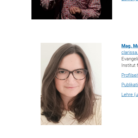
Mag. Ma
clarissa
Evangel
Institu
Profilse
Publikat
Lehre (u