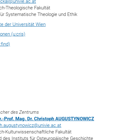
ickal
@
univie.ac.at
ch-Theologische Fakultät
 für Systematische Theologie und Ethik
ite der Universität Wien
ionen (u:cris)
:find)
echer des Zentrums
iv.-Prof. Mag. Dr. Christoph AUGUSTYNOWICZ
ph.augustynowicz
@
univie.ac.at
ch-Kulturwissenschaftliche Fakultät
d des Instituts für Osteuropäische Geschichte