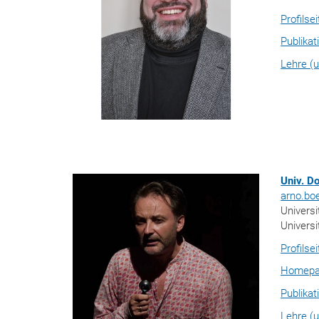
Profilse
Publikat
Lehre (u
Univ. D
arno.bo
Univers
Universi
Profilse
Homep
Publikat
Lehre (u