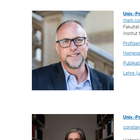
Univ.-
mark.co
Fakultä
Institut
Profilse
Homep
Publikat
Lehre (u
Univ.-P
constan