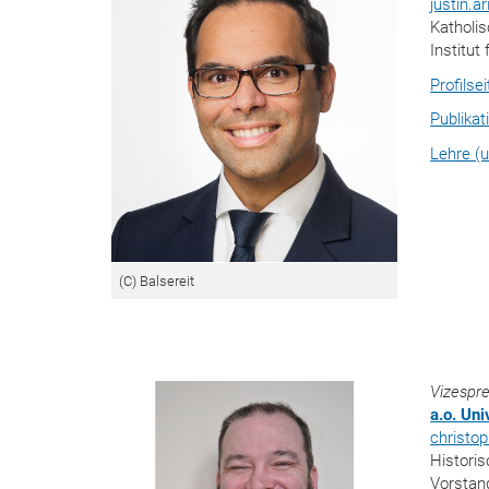
justin.ar
Katholis
Institut
Profilse
Publikat
Lehre (u
(C) Balsereit
Vizespr
a.o. Un
christo
Historis
Vorstan