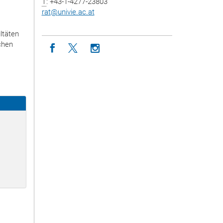
T
: +43-1-4277-23803
rat
@
univie.ac.at
ltäten
chen
Icon facebook
Icon twitter
Icon instagram