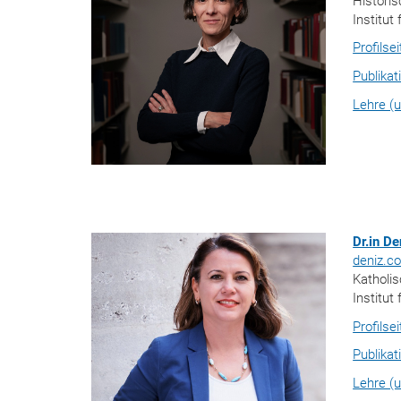
Historis
Institut 
Profilse
Publikat
Lehre (u
Dr.in D
deniz.c
Katholi
Institut
Profilse
Publikat
Lehre (u