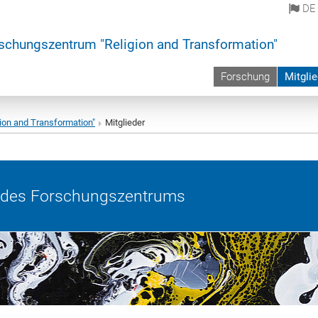
DE
schungszentrum "Religion and Transformation"
Forschung
Mitglie
ion and Transformation"
Mitglieder
r des Forschungszentrums