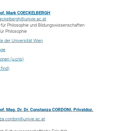
Prof. Mark COECKELBERGH
eckelbergh
@
univie.ac.at
t für Philosophie und Bildungswissenschaften
 für Philosophie
ite der Universität Wien
age
ionen (u:cris)
:find)
rof. Mag. Dr. Dr. Constanza CORDONI, Privatdoz.
za.cordoni
@
univie.ac.at