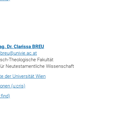
g. Dr. Clarissa BREU
.breu
@
univie.ac.at
isch-Theologische Fakultät
t für Neutestamentliche Wissenschaft
ite der Universität Wien
ionen (u:cris)
:find)