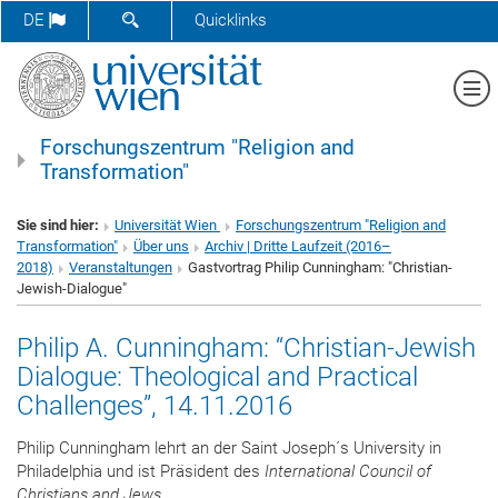
SUCHFORMULAR ÖFFNEN
DE
Quicklinks
Me
Forschungszentrum "Religion and
Transformation"
Sie sind hier:
Universität Wien
Forschungszentrum "Religion and
Transformation"
Über uns
Archiv | Dritte Laufzeit (2016–
2018)
Veranstaltungen
Gastvortrag Philip Cunningham: "Christian-
Jewish-Dialogue"
Philip A. Cunningham: “Christian-Jewish
Dialogue: Theological and Practical
Challenges”, 14.11.2016
Philip Cunningham lehrt an der Saint Joseph´s University in
Philadelphia und ist Präsident des
International Council of
Christians and Jews
.