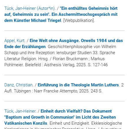
Tück, Jan-Heiner (Autor*in)
. /
"Ein enthülltes Geheimnis hört
auf, Geheimnis zu sein". Ein Aschermittwochsgespräch mit
dem Künstler Michael Triegel
. [Webpublikation].
Appel, Kurt
. /
Eine Welt ohne Ausgänge. Orwells 1984 und das
Ende der Erzählungen
. Geschichtenphilosophie von Wilhelm
Schapp und ihre Rezeption: lensburger Studien 33. Sprache
Literatur Religion. Hrsg. / Florian Bruckmann ; Markus
Pohlmeier. Bielefeld : Aisthesis Verlag, 2025. S. 127-146
Danz, Christian
. /
Einführung in die Theologie Martin Luthers
. 2
Aufl. Tübingen : Narr Francke Attempto, 2025. 243 S.
Tück, Jan-Heiner
. /
Einheit durch Vielfalt? Das Dokument
"Baptism and Growth in Communion" im Licht des Zweiten
Vatikanischen Konzils
. Einheit und Einzigkeit. Ekklesiologische