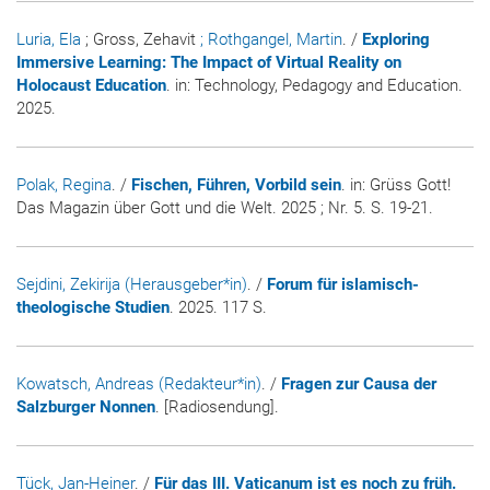
Luria, Ela
; Gross, Zehavit
; Rothgangel, Martin
. /
Exploring
Immersive Learning: The Impact of Virtual Reality on
Holocaust Education
. in:
Technology, Pedagogy and Education
.
2025.
Polak, Regina
. /
Fischen, Führen, Vorbild sein
. in:
Grüss Gott!
Das Magazin über Gott und die Welt
. 2025 ; Nr. 5. S. 19-21.
Sejdini, Zekirija (Herausgeber*in)
. /
Forum für islamisch-
theologische Studien
. 2025. 117 S.
Kowatsch, Andreas (Redakteur*in)
. /
Fragen zur Causa der
Salzburger Nonnen
. [Radiosendung].
Tück, Jan-Heiner
. /
Für das III. Vaticanum ist es noch zu früh.