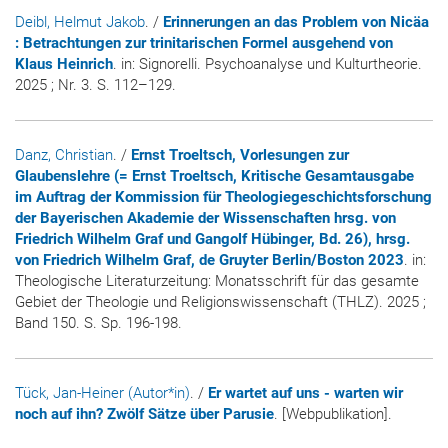
Deibl, Helmut Jakob
. /
Erinnerungen an das Problem von Nicäa
: Betrachtungen zur trinitarischen Formel ausgehend von
Klaus Heinrich
. in:
Signorelli. Psychoanalyse und Kulturtheorie
.
2025 ; Nr. 3. S. 112–129.
Danz, Christian
. /
Ernst Troeltsch, Vorlesungen zur
Glaubenslehre (= Ernst Troeltsch, Kritische Gesamtausgabe
im Auftrag der Kommission für Theologiegeschichtsforschung
der Bayerischen Akademie der Wissenschaften hrsg. von
Friedrich Wilhelm Graf und Gangolf Hübinger, Bd. 26), hrsg.
von Friedrich Wilhelm Graf, de Gruyter Berlin/Boston 2023
. in:
Theologische Literaturzeitung: Monatsschrift für das gesamte
Gebiet der Theologie und Religionswissenschaft (THLZ)
. 2025 ;
Band 150. S. Sp. 196-198.
Tück, Jan-Heiner (Autor*in)
. /
Er wartet auf uns - warten wir
noch auf ihn? Zwölf Sätze über Parusie
. [Webpublikation].