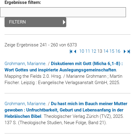
Ergebnisse filtern:
FILTERN
Zeige Ergebnisse 241 - 260 von 6373
Erste Seite
Vorige Seite
Seite
10
Seite
11
Seite
12
Seite
13
Seite
14
Seite
15
Seite
16
Nächs
Letz
Grohmann, Marianne
. /
Diskutieren mit Gott (Micha 6,1-8) :
Wort Gottes und inspirierte Auslegungsgemeinschaften
.
Mapping the Fields 2.0. Hrsg. / Marianne Grohmann ; Martin
Fischer. Leipzig : Evangelische Verlagsanstalt GmbH, 2025.
Grohmann, Marianne
. /
Du hast mich im Bauch meiner Mutter
gewoben : Unfruchtbarkeit, Geburt und Lebensanfang in der
Hebräischen Bibel
. Theologischer Verlag Zürich (TVZ), 2025.
137 S. (Theologische Studien, Neue Folge, Band 21).