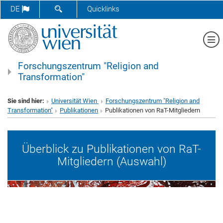
SUCHFORMULAR ÖFFNEN
DE
Quicklinks
Me
Forschungszentrum "Religion and
Transformation"
Sie sind hier:
Universität Wien
Forschungszentrum "Religion and
Transformation"
Publikationen
Publikationen von RaT-Mitgliedern
Überblick zu Publikationen von RaT-
Mitgliedern (Auswahl)