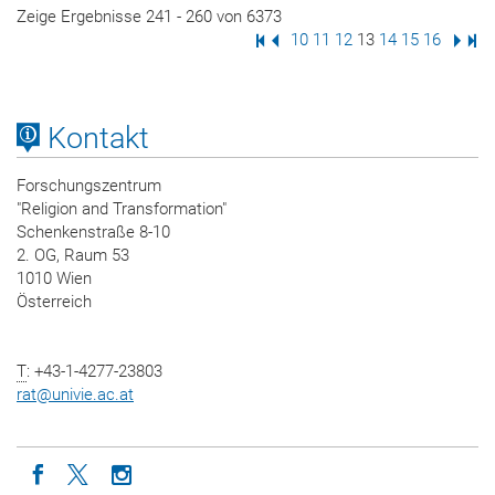
Zeige Ergebnisse 241 - 260 von 6373
Erste Seite
Vorige Seite
Seite
10
Seite
11
Seite
12
Seite
13
Seite
14
Seite
15
Seite
16
Nächs
Letz
Kontakt
Forschungszentrum
"Religion and Transformation"
Schenkenstraße 8-10
2. OG, Raum 53
1010 Wien
Österreich
T
: +43-1-4277-23803
rat
@
univie.ac.at
Icon facebook
Icon twitter
Icon instagram