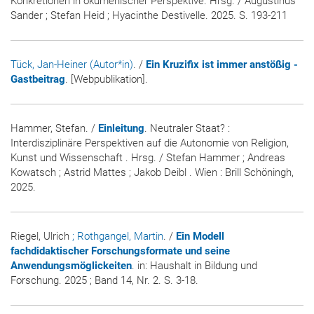
Konkretionen in ökumenischer Perspektive. Hrsg. / Augustinus
Sander ; Stefan Heid ; Hyacinthe Destivelle. 2025. S. 193-211
Tück, Jan-Heiner (Autor*in)
. /
Ein Kruzifix ist immer anstößig -
Gastbeitrag
. [Webpublikation].
Hammer, Stefan. /
Einleitung
. Neutraler Staat? :
Interdisziplinäre Perspektiven auf die Autonomie von Religion,
Kunst und Wissenschaft . Hrsg. / Stefan Hammer ; Andreas
Kowatsch ; Astrid Mattes ; Jakob Deibl . Wien : Brill Schöningh,
2025.
Riegel, Ulrich
; Rothgangel, Martin
. /
Ein Modell
fachdidaktischer Forschungsformate und seine
Anwendungsmöglickeiten
. in:
Haushalt in Bildung und
Forschung
. 2025 ; Band 14, Nr. 2. S. 3-18.