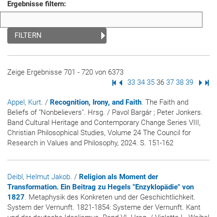
Ergebnisse filtern:
FILTERN
Zeige Ergebnisse 701 - 720 von 6373
Erste Seite
Vorige Seite
Seite
33
Seite
34
Seite
35
Seite
36
Seite
37
Seite
38
Seite
39
Nächs
Letz
Appel, Kurt
. /
Recognition, Irony, and Faith
. The Faith and
Beliefs of "Nonbelievers". Hrsg. / Pavol Bargár ; Peter Jonkers.
Band Cultural Heritage and Contemporary Change Series VIII,
Christian Philosophical Studies, Volume 24 The Council for
Research in Values and Philosophy, 2024. S. 151-162
Deibl, Helmut Jakob
. /
Religion als Moment der
Transformation. Ein Beitrag zu Hegels "Enzyklopädie" von
1827
. Metaphysik des Konkreten und der Geschichtlichkeit.
System der Vernunft. 1821-1854: Systeme der Vernunft. Kant