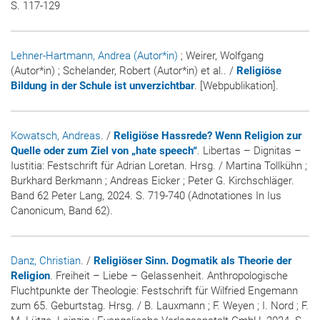
S. 117-129
Lehner-Hartmann, Andrea (Autor*in)
; Weirer, Wolfgang
(Autor*in) ; Schelander, Robert (Autor*in) et al.. /
Religiöse
Bildung in der Schule ist unverzichtbar
. [Webpublikation].
Kowatsch, Andreas
. /
Religiöse Hassrede? Wenn Religion zur
Quelle oder zum Ziel von „hate speech“
. Libertas – Dignitas –
Iustitia: Festschrift für Adrian Loretan. Hrsg. / Martina Tollkühn ;
Burkhard Berkmann ; Andreas Eicker ; Peter G. Kirchschläger.
Band 62 Peter Lang, 2024. S. 719-740 (Adnotationes In Ius
Canonicum, Band 62).
Danz, Christian
. /
Religiöser Sinn. Dogmatik als Theorie der
Religion
. Freiheit – Liebe – Gelassenheit. Anthropologische
Fluchtpunkte der Theologie: Festschrift für Wilfried Engemann
zum 65. Geburtstag. Hrsg. / B. Lauxmann ; F. Weyen ; I. Nord ; F.