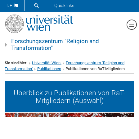
SUCHFORMULAR ÖFFNEN
DE
Quicklinks
Me
Forschungszentrum "Religion and
Transformation"
Sie sind hier:
Universität Wien
Forschungszentrum "Religion and
Transformation"
Publikationen
Publikationen von RaT-Mitgliedern
Überblick zu Publikationen von RaT-
Mitgliedern (Auswahl)