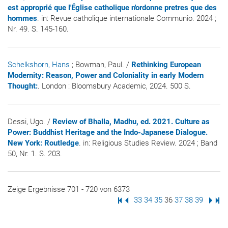
est approprié que l'Église catholique n'ordonne pretres que des
hommes
. in:
Revue catholique internationale Communio
. 2024 ;
Nr. 49. S. 145-160.
Schelkshorn, Hans
; Bowman, Paul. /
Rethinking European
Modernity: Reason, Power and Coloniality in early Modern
Thought:
. London : Bloomsbury Academic, 2024. 500 S.
Dessi, Ugo. /
Review of Bhalla, Madhu, ed. 2021. Culture as
Power: Buddhist Heritage and the Indo-Japanese Dialogue.
New York: Routledge
. in:
Religious Studies Review
. 2024 ; Band
50, Nr. 1. S. 203.
Zeige Ergebnisse 701 - 720 von 6373
Erste Seite
Vorige Seite
Seite
33
Seite
34
Seite
35
Seite
36
Seite
37
Seite
38
Seite
39
Nächs
Letz