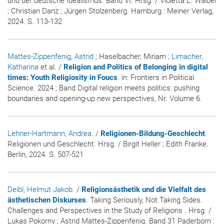
und der deutsche Idealismus. Band VI. Hrsg. / Violetta L. Waibel
; Christian Danz ; Jürgen Stolzenberg. Hamburg : Meiner Verlag,
2024. S. 113-132
Mattes-Zippenfenig, Astrid
; Haselbacher, Miriam
; Limacher,
Katharina
et al. /
Religion and Politics of Belonging in digital
times: Youth Religiosity in Foucs
. in:
Frontiers in Political
Science
. 2024 ; Band Digital religion meets politics: pushing
boundaries and opening-up new perspectives, Nr. Volume 6.
Lehner-Hartmann, Andrea
. /
Religionen-Bildung-Geschlecht
.
Religionen und Geschlecht. Hrsg. / Birgit Heller ; Edith Franke.
Berlin, 2024. S. 507-521
Deibl, Helmut Jakob
. /
Religionsästhetik und die Vielfalt des
ästhetischen Diskurses
. Taking Seriously, Not Taking Sides.
Challenges and Perspectives in the Study of Religions . Hrsg. /
Lukas Pokorny ; Astrid Mattes-Zippenfenig. Band 31 Paderborn :