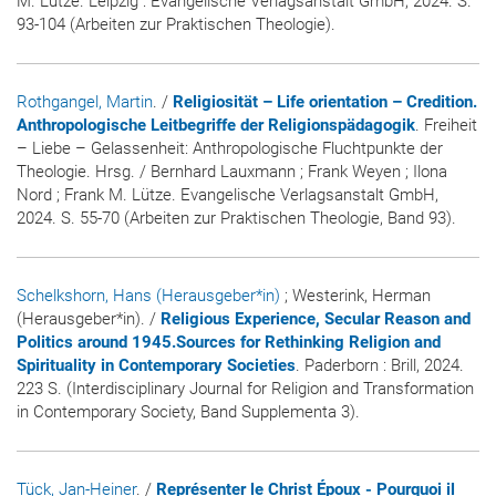
M. Lütze. Leipzig : Evangelische Verlagsanstalt GmbH, 2024. S.
93-104 (Arbeiten zur Praktischen Theologie).
Rothgangel, Martin
. /
Religiosität – Life orientation – Credition.
Anthropologische Leitbegriffe der Religionspädagogik
. Freiheit
– Liebe – Gelassenheit: Anthropologische Fluchtpunkte der
Theologie. Hrsg. / Bernhard Lauxmann ; Frank Weyen ; Ilona
Nord ; Frank M. Lütze. Evangelische Verlagsanstalt GmbH,
2024. S. 55-70 (Arbeiten zur Praktischen Theologie, Band 93).
Schelkshorn, Hans (Herausgeber*in)
; Westerink, Herman
(Herausgeber*in). /
Religious Experience, Secular Reason and
Politics around 1945.Sources for Rethinking Religion and
Spirituality in Contemporary Societies
. Paderborn : Brill, 2024.
223 S. (Interdisciplinary Journal for Religion and Transformation
in Contemporary Society, Band Supplementa 3).
Tück, Jan-Heiner
. /
Représenter le Christ Époux - Pourquoi il