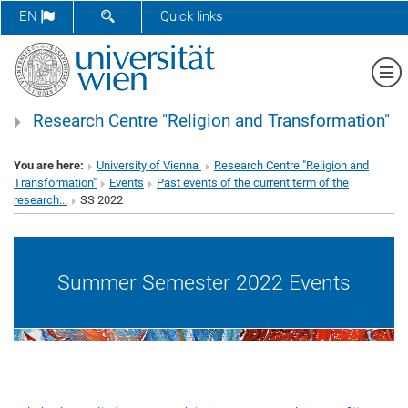
SHOW SEARCH FORM
EN
Quick links
Sh
Research Centre "Religion and Transformation"
You are here:
University of Vienna
Research Centre "Religion and
Transformation"
Events
Past events of the current term of the
research...
SS 2022
Summer Semester 2022 Events