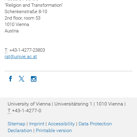
"Religion and Transformation"
Schenkenstraße 8-10
2nd floor, room 53
1010 Vienna
Austria
T
: +43-1-4277-23803
rat
@
univie.ac.at
Icon facebook
Icon twitter
Icon instagram
University of Vienna | Universitätsring 1 | 1010 Vienna |
T
+43-1-4277-0
Sitemap
|
Imprint
|
Accessibility
|
Data Protection
Declaration
|
Printable version