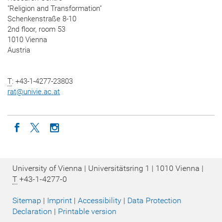
"Religion and Transformation"
Schenkenstraße 8-10
2nd floor, room 53
1010 Vienna
Austria
T
: +43-1-4277-23803
rat
@
univie.ac.at
Icon facebook
Icon twitter
Icon instagram
University of Vienna | Universitätsring 1 | 1010 Vienna |
T
+43-1-4277-0
Sitemap
|
Imprint
|
Accessibility
|
Data Protection
Declaration
|
Printable version