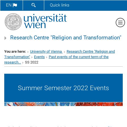
SHOW SEARCH FORM
EN
Quick links
Sh
Research Centre "Religion and Transformation"
You are here:
University of Vienna
Research Centre "Religion and
Transformation"
Events
Past events of the current term of the
research...
SS 2022
Summer Semester 2022 Events