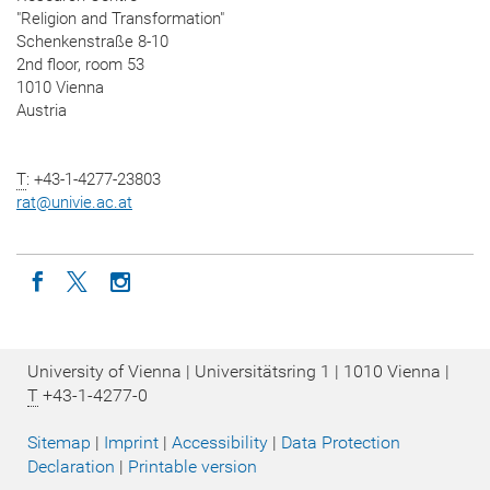
"Religion and Transformation"
Schenkenstraße 8-10
2nd floor, room 53
1010 Vienna
Austria
T
: +43-1-4277-23803
rat
@
univie.ac.at
Icon facebook
Icon twitter
Icon instagram
University of Vienna | Universitätsring 1 | 1010 Vienna |
T
+43-1-4277-0
Sitemap
|
Imprint
|
Accessibility
|
Data Protection
Declaration
|
Printable version