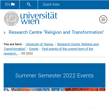
SHOW SEARCH FORM
EN
Quick links
Sh
Research Centre "Religion and Transformation"
You are here:
University of Vienna
Research Centre "Religion and
Transformation"
Events
Past events of the current term of the
research...
SS 2022
Summer Semester 2022 Events