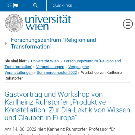
SUCHFORMULAR ÖFFNEN
DE
Quicklinks
Me
Forschungszentrum "Religion and
Transformation"
Sie sind hier:
Universität Wien
Forschungszentrum "Religion and
Transformation"
Veranstaltungen
Vergangene
Veranstaltungen
Sommersemester 2022
Workshop von Karlheinz
Ruhstorfer
Gastvortrag und Workshop von
Karlheinz Ruhstorfer „Produktive
Konstellation. Zur Dia-Lektik von Wissen
und Glauben in Europa“
Am 14. 06. 2022 hielt Karlheinz Ruhstorfer, Professor für