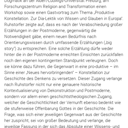
Dogmatik an der Albert-Ludwigs-Universität Freiburg, am
Forschungszentrum Religion and Transformation einen
Workshop sowie einen Gastvortrag zum Thema „Produktive
Konstellation. Zur Dia-Lektik von Wissen und Glauben in Europa“.
Ruhstorfer zeigte auf, dass es nach der Verabschiedung großer
Erzählungen in der Postmoderne, gegenwärtig die
Notwendigkeit gäbe, einem neuen Bedürfnis nach
Orientierungswissen durch umfassende Erzählungen („big
story“) zu entsprechen. Eine solche Erzählung dürfe weder
hinter die in der Postmoderne erreichten Einsichten zurückfallen
noch den eigenen kontingenten Standpunkt verleugnen. Doch
sie könne dazu führen, die Gegenwart in eine pro-duktive – im
Sinne einer „Neues hervorbringenden“ – Konstellation zur
Geschichte des Denkens zu versetzen. Dieser Zugang verlange
nach Ruhstorfer nicht nur eine genauere historische
Kontextualisierung von Dekonstruktion und Postmoderne,
sondern vor allem einen geschichtstheologischen Zugang,
welcher die Geschichtlichkeit der Vernunft ebenso bedenkt wie
die stufenweise Offenbarung Gottes in der Geschichte. Die
Frage, was sich einer jeweiligen Gegenwart aus der Geschichte
her zuspricht, sei von großer Bedeutung und verlange, die
jeweilige Fassung in der sich das Absolute einer Wissens- und