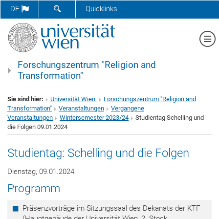
SUCHFORMULAR ÖFFNEN
DE
Quicklinks
Me
Forschungszentrum "Religion and
Transformation"
Sie sind hier:
Universität Wien
Forschungszentrum "Religion and
Transformation"
Veranstaltungen
Vergangene
Veranstaltungen
Wintersemester 2023/24
Studientag Schelling und
die Folgen 09.01.2024
Studientag: Schelling und die Folgen
Dienstag, 09.01.2024
Programm
Präsenzvorträge im Sitzungssaal des Dekanats der KTF
(Hauptgebäude der Universität Wien, 2. Stock,