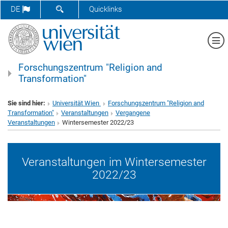
SUCHFORMULAR ÖFFNEN
DE
Quicklinks
Me
Forschungszentrum "Religion and
Transformation"
Sie sind hier:
Universität Wien
Forschungszentrum "Religion and
Transformation"
Veranstaltungen
Vergangene
Veranstaltungen
Wintersemester 2022/23
Veranstaltungen im Wintersemester
2022/23