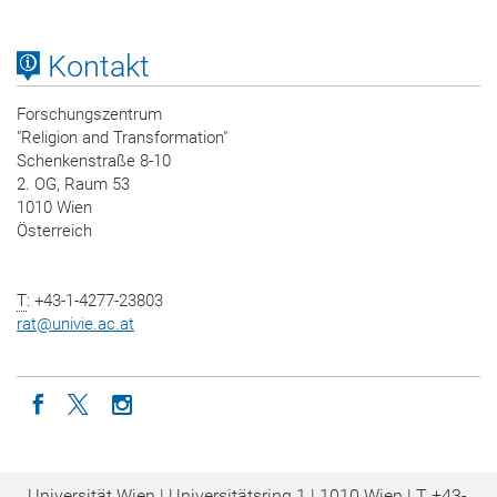
Kontakt
Forschungszentrum
"Religion and Transformation"
Schenkenstraße 8-10
2. OG, Raum 53
1010 Wien
Österreich
T
: +43-1-4277-23803
rat
@
univie.ac.at
Icon facebook
Icon twitter
Icon instagram
Universität Wien | Universitätsring 1 | 1010 Wien |
T
+43-