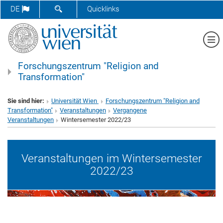
SUCHFORMULAR ÖFFNEN
DE
Quicklinks
Me
Forschungszentrum "Religion and
Transformation"
Sie sind hier:
Universität Wien
Forschungszentrum "Religion and
Transformation"
Veranstaltungen
Vergangene
Veranstaltungen
Wintersemester 2022/23
Veranstaltungen im Wintersemester
2022/23