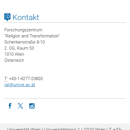
Kontakt
Forschungszentrum
"Religion and Transformation"
Schenkenstraße 8-10
2. OG, Raum 53
1010 Wien
Österreich
T
: +43-1-4277-23803
rat
@
univie.ac.at
Icon facebook
Icon twitter
Icon instagram
Universität Wien | Universitätsring 1 | 1010 Wien |
T
+43-