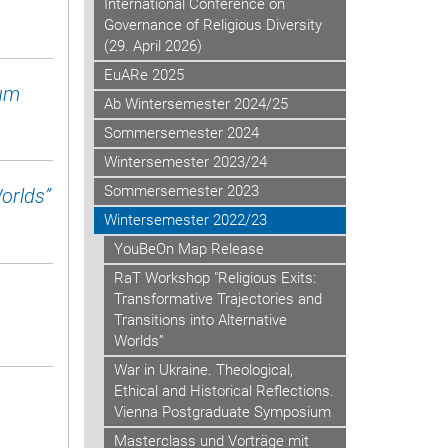
International Conference on
Governance of Religious Diversity
(29. April 2026)
EuARe 2025
ium
Ab Wintersemester 2024/25
Sommersemester 2024
Wintersemester 2023/24
Sommersemester 2023
orlds”
Wintersemester 2022/23
YouBeOn Map Release
RaT Workshop "Religious Exits:
Transformative Trajectories and
Transitions into Alternative
Worlds”
War in Ukraine. Theological,
Ethical and Historical Reflections.
Vienna Postgraduate Symposium
Masterclass und Vorträge mit