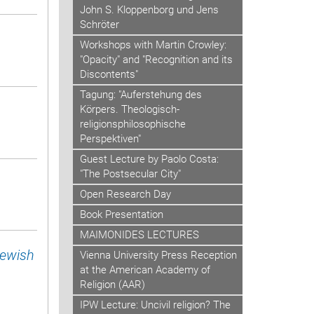
John S. Kloppenborg und Jens
Schröter
Workshops with Martin Crowley:
"Opacity" and "Recognition and its
Discontents"
Tagung: "Auferstehung des
Körpers. Theologisch-
religionsphilosophische
Perspektiven"
Guest Lecture by Paolo Costa:
"The Postsecular City"
Open Research Day
Book Presentation
MAIMONIDES LECTURES
Jewish
Vienna University Press Reception
at the American Academy of
Religion (AAR)
IPW Lecture: Uncivil religion? The