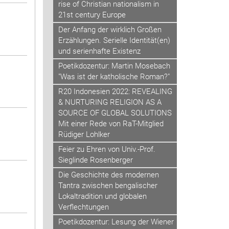
rise of Christian nationalism in
21st century Europe
Der Anfang der wirklich Großen
Erzählungen. Serielle Identität(en)
und serienhafte Existenz
Poetikdozentur: Martin Mosebach
"Was ist der katholische Roman?"
R20 Indonesien 2022: REVEALING
& NURTURING RELIGION AS A
SOURCE OF GLOBAL SOLUTIONS
Mit einer Rede von RaT-Mitglied
Rüdiger Lohlker
Feier zu Ehren von Univ.-Prof.
Sieglinde Rosenberger
Die Geschichte des modernen
Tantra zwischen bengalischer
Lokaltradition und globalen
Verflechtungen
Poetikdozentur: Lesung der Wiener