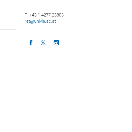
T
: +43-1-4277-23803
rat
@
univie.ac.at
Icon facebook
Icon twitter
Icon instagram
s