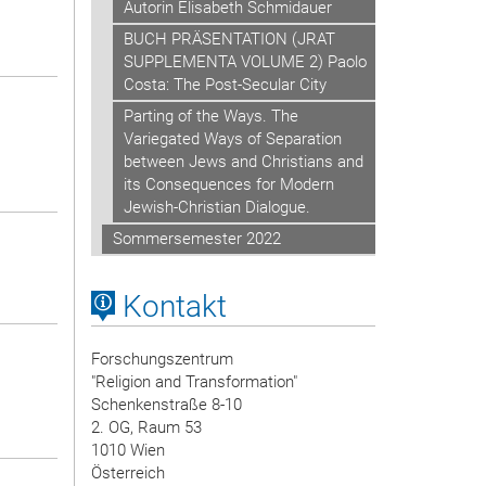
Autorin Elisabeth Schmidauer
BUCH PRÄSENTATION (JRAT
SUPPLEMENTA VOLUME 2) Paolo
Costa: The Post-Secular City
Parting of the Ways. The
Variegated Ways of Separation
between Jews and Christians and
its Consequences for Modern
Jewish-Christian Dialogue.
Sommersemester 2022
Kontakt
Forschungszentrum
"Religion and Transformation"
Schenkenstraße 8-10
2. OG, Raum 53
1010 Wien
Österreich